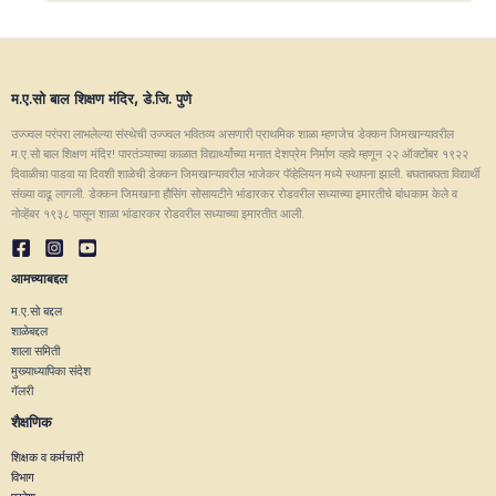
Admission open 2024-25
Recruitment 2024-25
म.ए.सो बाल शिक्षण मंदिर, डे.जि. पुणे
उज्ज्वल परंपरा लाभलेल्या संस्थेची उज्ज्वल भवितव्य असणारी प्राथमिक शाळा म्हणजेच डेक्कन जिमखान्यावरील
म.ए.सो बाल शिक्षण मंदिर! पारतंञ्याच्या काळात विद्यार्थ्यांच्या मनात देशप्रेम निर्माण व्हावे म्हणून २२ ऑक्टोंबर १९२२
दिवाळीचा पाडवा या दिवशी शाळेची डेक्कन जिमखान्यावरील भाजेकर पॅव्हेलियन मध्ये स्थापना झाली. बघताबघता विद्यार्थी
संख्या वाढू लागली. डेक्कन जिमखाना हौसिंग सोसायटीने भांडारकर रोडवरील सध्याच्या इमारतीचे बांधकाम केले व
नोव्हेंबर १९३८ पासून शाळा भांडारकर रोडवरील सध्याच्या इमारतीत आली.
आमच्याबद्दल
म.ए.सो बद्दल
शाळेबद्दल
शाला समिती
मुख्याध्यापिका संदेश
गॅलरी
शैक्षणिक
शिक्षक व कर्मचारी
विभाग