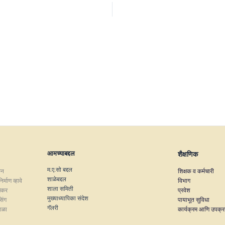
आमच्याबद्दल
शैक्षणिक
म.ए.सो बद्दल
कन
शिक्षक व कर्मचारी
शाळेबद्दल
्माण व्हावे
विभाग
शाला समिती
जेकर
प्रवेश
मुख्याध्यापिका संदेश
सिंग
पायाभूत सुविधा
गॅलरी
शाळा
कार्यक्रम आणि उपक्