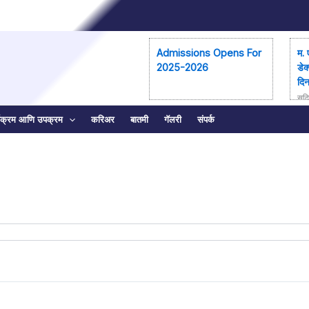
Admissions Opens For
म. 
2025-2026
डेक
दि
सुदि
लम् 
्यक्रम आणि उपक्रम
करिअर
बातमी
गॅलरी
संपर्क
मंद
न द