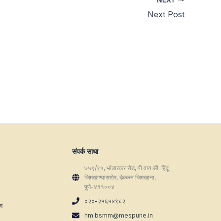
Next Post
संपर्क साधा
७५९/९१, भांडारकर रोड, पी.वाय.सी. हिंदू
जिमखाण्यासमोर, डेक्कन जिमखाना,
पुणे-४११००४
०२०-२५६५४९८२
रम
hm.bsmm@mespune.in