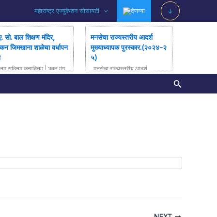
महाराष्ट्र एज्युकेशन सोसायटी
देणग्या
↓
ए. सो. बाल शिक्षण मंदिर,
मनसेचा राज्यस्तरीय आदर्श
्कन जिमखाना शाळेचा वर्धापन
मुख्याध्यापक पुरस्कार.(२०२४-२
न
५)
नम् सुदिनम् जन्मदिनम् | भवतु मंग
मनसेचा राज्यस्तरीय आदर्श
जन्मदिनम् | म. ए. सो. बाल शिक्षण
मुख्याध्यापक पुरस्कार.(२०२४-२५)
Search
िर, डेक्कन जिमखाना शाळेचा वर्धाप
सर्वांना नमस्कार, कळविण्यात आनंद
िन सोहळा […]
होत आहे की सौ. सुनिता चव्हाण.
(मुख्याध्यापिका म.ए. सो. […]
NEXT