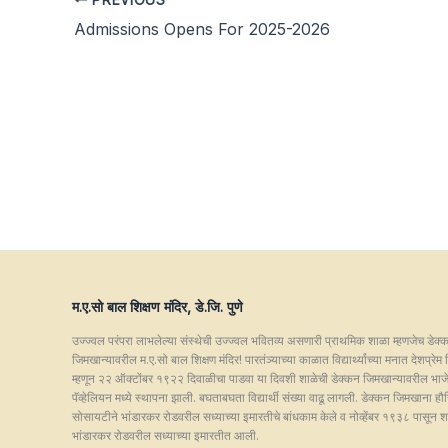
Admissions Opens For 2025-2026
म.ए.सो बाल शिक्षण मंदिर, डे.जि. पुणे
उज्ज्वल परंपरा लाभलेल्या संस्थेची उज्ज्वल भवितव्य असणारी प्राथमिक शाळा म्हणजेच डेक्
जिमखान्यावरील म.ए.सो बाल शिक्षण मंदिर! पारतंञ्याच्या काळात विद्यार्थ्यांच्या मनात देशप्रेम निर
म्हणून २२ ऑक्टोंबर १९२२ दिवाळीचा पाडवा या दिवशी शाळेची डेक्कन जिमखान्यावरील भा
पॅव्हेलियन मध्ये स्थापना झाली. बघताबघता विद्यार्थी संख्या वाढू लागली. डेक्कन जिमखाना हौ
सोसायटीने भांडारकर रोडवरील सध्याच्या इमारतीचे बांधकाम केले व नोव्हेंबर १९३८ पासून 
भांडारकर रोडवरील सध्याच्या इमारतीत आली.