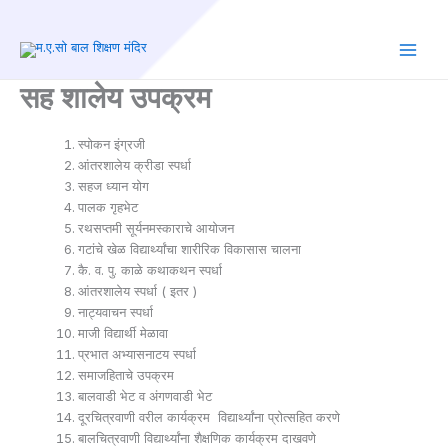
Skip
to
content
Main
सह शालेय उपक्रम
Men
स्पोकन इंग्रजी
आंतरशालेय क्रीडा स्पर्धा
सहज ध्यान योग
पालक गृहभेट
रथसप्तमी ­सूर्यनमस्काराचे आयोजन
गटांचे खेळ विद्यार्थ्यांचा शारीरिक विकासास चालना
कै. व. पु. काळे कथाकथन स्पर्धा
आंतरशालेय स्पर्धा ( इतर )
नाट्यवाचन स्पर्धा
माजी विद्यार्थी मेळावा
प्रभात अभ्यासनाटय स्पर्धा
समाजहिताचे उपक्रम
बालवाडी भेट व अंगणवाडी भेट
दूरचित्रवाणी वरील कार्यक्रम ­ विद्यार्थ्यांना प्रोत्सहित करणे
बालचित्रवाणी विद्यार्थ्यांना शैक्षणिक कार्यक्रम दाखवणे