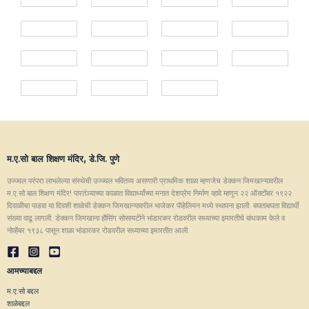
म.ए.सो बाल शिक्षण मंदिर, डे.जि. पुणे
उज्ज्वल परंपरा लाभलेल्या संस्थेची उज्ज्वल भवितव्य असणारी प्राथमिक शाळा म्हणजेच डेक्कन जिमखान्यावरील
म.ए.सो बाल शिक्षण मंदिर! पारतंञ्याच्या काळात विद्यार्थ्यांच्या मनात देशप्रेम निर्माण व्हावे म्हणून २२ ऑक्टोंबर १९२२
दिवाळीचा पाडवा या दिवशी शाळेची डेक्कन जिमखान्यावरील भाजेकर पॅव्हेलियन मध्ये स्थापना झाली. बघताबघता विद्यार्थी
संख्या वाढू लागली. डेक्कन जिमखाना हौसिंग सोसायटीने भांडारकर रोडवरील सध्याच्या इमारतीचे बांधकाम केले व
नोव्हेंबर १९३८ पासून शाळा भांडारकर रोडवरील सध्याच्या इमारतीत आली.
आमच्याबद्दल
म.ए.सो बद्दल
शाळेबद्दल