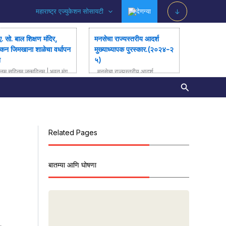
महाराष्ट्र एज्युकेशन सोसायटी
देणग्या
↓
ए. सो. बाल शिक्षण मंदिर,
मनसेचा राज्यस्तरीय आदर्श
्कन जिमखाना शाळेचा वर्धापन
मुख्याध्यापक पुरस्कार.(२०२४-२
न
५)
नम् सुदिनम् जन्मदिनम् | भवतु मंग
मनसेचा राज्यस्तरीय आदर्श
जन्मदिनम् | म. ए. सो. बाल शिक्षण
मुख्याध्यापक पुरस्कार.(२०२४-२५)
Search
िर, डेक्कन जिमखाना शाळेचा वर्धाप
सर्वांना नमस्कार, कळविण्यात आनंद
िन सोहळा […]
होत आहे की सौ. सुनिता चव्हाण.
(मुख्याध्यापिका म.ए. सो. […]
Related Pages
बातम्या आणि घोषणा