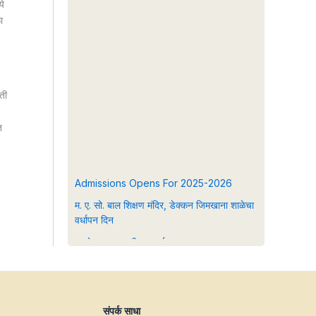
ये
ा
ती
त
Admissions Opens For 2025-2026
म. ए. सो. बाल शिक्षण मंदिर, डेक्कन जिमखाना शाळेचा
वर्धापन दिन
मनसेचा राज्यस्तरीय आदर्श मुख्याध्यापक पुरस्कार.
(२०२४-२५)
admission open now for pre primary
2024-25
संपर्क साधा
Admission open 2024-25