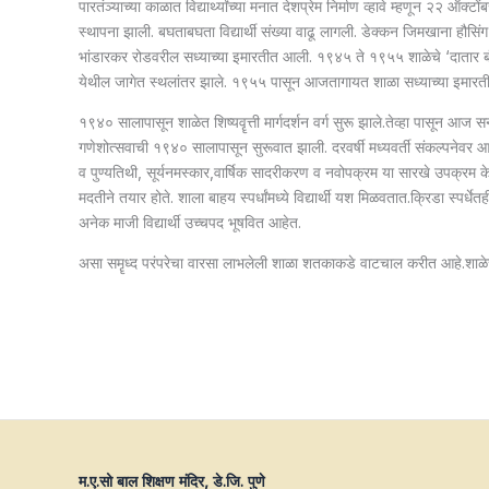
पारतंञ्याच्या काळात विद्यार्थ्यांच्या मनात देशप्रेम निर्माण व्हावे म्हणून २२
स्थापना झाली. बघताबघता विद्यार्थी संख्या वाढू लागली. डेक्कन जिमखाना हौसिं
भांडारकर रोडवरील सध्याच्या इमारतीत आली. १९४५ ते १९५५ शाळेचे ‘दातार बंग
येथील जागेत स्थलांतर झाले. १९५५ पासून आजतागायत शाळा सध्याच्या इमारत
१९४० सालापासून शाळेत शिष्यवॄत्ती मार्गदर्शन वर्ग सुरू झाले.तेव्हा पासून आज सन 
गणेशोत्सवाची १९४० सालापासून सुरूवात झाली. दरवर्षी मध्यवर्ती संकल्पनेवर आध
व पुण्यतिथी, सूर्यनमस्कार,वार्षिक सादरीकरण व नवोपक्रम या सारखे उपक्रम के
मदतीने तयार होते. शाला बाहय स्पर्धांमध्ये विद्यार्थी यश मिळवतात.क्रिडा स्पर
अनेक माजी विद्यार्थी उच्चपद भूषवित आहेत.
असा समॄध्द परंपरेचा वारसा लाभलेली शाळा शतकाकडे वाटचाल करीत आहे.शाळेचा 
म.ए.सो बाल शिक्षण मंदिर, डे.जि. पुणे