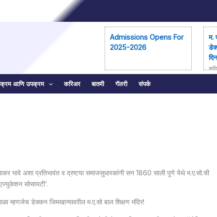
Admissions Opens For
म. 
2025-2026
डेक
दि
सुदि
लम् 
्यक्रम आणि उपक्रम
करिअर
बातमी
गॅलरी
संपर्क
मंद
न द
भाकर भावे अशा प्रतिभावंत व द्रष्टया समाजसुधारकांनी सन 1860 साली पुणे येथे म.ए.सो.ची
र एज्युकेशन सोसायटी’.
ाळा म्हणजेच डेक्कन जिमखान्यावरील म.ए.सो बाल शिक्षण मंदिर!