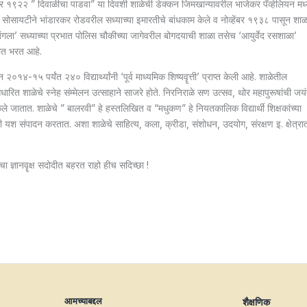
 ऑक्टोंबर १९२२ ” दिवाळीचा पाडवा” या दिवशी शाळेची डेक्कन जिमखान्यावरील भाजेकर पॅव्हेलियन मध्
ग सोसायटीने भांडारकर रोडवरील सध्याच्या इमारतीचे बांधकाम केले व नोव्हेंबर १९३८ पासून शाळ
ला’ सध्याच्या प्रभात पोलिस चौकीच्या जागेवरील बोगदयाची शाळा तसेच ‘आयुर्वेद रसशाळा’
ीत भरत आहे.
२०१४-१५ पर्यंत २४० विद्यार्थ्यांनी ‘पूर्व माध्यमिक शिष्यवॄत्ती’ प्राप्त केली आहे. शाळेतील
ारित शाळेचे स्नेह संम्मेलन उत्साहाने साजरे होते. निरनिराळे सण उत्सव, थोर महापुरूषांची जयं
ले जातात. शाळेचे ” बालरवी” हे हस्तलिखित व “मधुकण” हे नियतकालिक विद्यार्थी शिक्षकांच्या
्धेतही यश संपादन करतात. अशा शाळेचे साहित्य, कला, क्रीडा, संशोधन, उदयोग, संरक्षण इ. क्षेत्रा
ज्ञानवॄक्ष सदोदीत बहरत राहो हीच सदिच्छा !
आमच्याबद्दल
शैक्षणिक