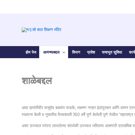
Skip
to
content
होम पेज
आमच्याबद्दल
विभाग
प्रवेश
पायाभूत सुविधा
कार
शाळेबद्दल
आद्य क्रांतीवीर वासुदेव बळवंत फडके, लक्ष्मण नरहर इंदापूरकर आणि वामन प्र
स्थापना केली व नुकतीच वैभवशाली 160 वर्षे पूर्ण केलेली पुणे येथील ‘महाराष्ट्
अशा उज्ज्वल परंपरा लाभलेल्या संस्थेची उज्ज्वल भवितव्य असणारी प्राथमिक श